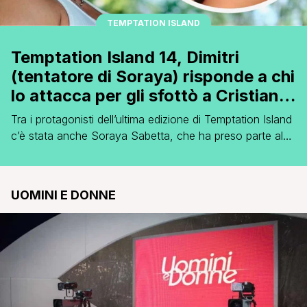
TEMPTATION ISLAND
Temptation Island 14, Dimitri
(tentatore di Soraya) risponde a chi
lo attacca per gli sfottò a Cristian
sull’argomento ‘Spiderman’
Tra i protagonisti dell’ultima edizione di Temptation Island
c’è stata anche Soraya Sabetta, che ha preso parte al
programma insieme al fidanzato Cristian Mascolino.
All’interno del programma, però, sono emersi tutti i loro
problemi come coppia e dopo aver visto l’avvicinamento
UOMINI E DONNE
di Soraya al tentatore Dimitri Hristov, Cristian ha deciso
di porre fine alla relazione [']