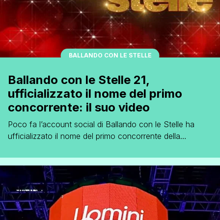
BALLANDO CON LE STELLE
Ballando con le Stelle 21,
ufficializzato il nome del primo
concorrente: il suo video
Poco fa l’account social di Ballando con le Stelle ha
ufficializzato il nome del primo concorrente della
ventunesima edizione dello show di Milly Carlucci. Si
tratta dell’ex calciatore Alessandro Matri, compagno di
lunga data dell’ex velina di Striscia la notizia Federica
Nargi, già concorrente della passata edizione. '
Visualizza questo post su Instagram ' Un [']