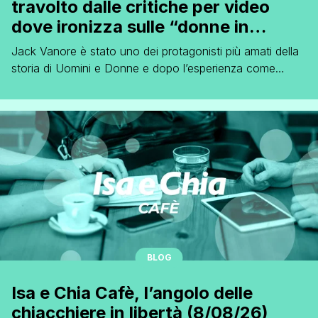
travolto dalle critiche per video
dove ironizza sulle “donne in
perizoma su internet”
Jack Vanore è stato uno dei protagonisti più amati della
storia di Uomini e Donne e dopo l’esperienza come
tronista, è rimasto nel programma nelle vesti di
opinionista, al fianco di Tina Cipollari e Gianni Sperti.
Anche oggi che Jack non fa più parte della trasmissione,
sono in tanti a seguirlo sui social, dove condivide [']
BLOG
Isa e Chia Cafè, l’angolo delle
chiacchiere in libertà (8/08/26)