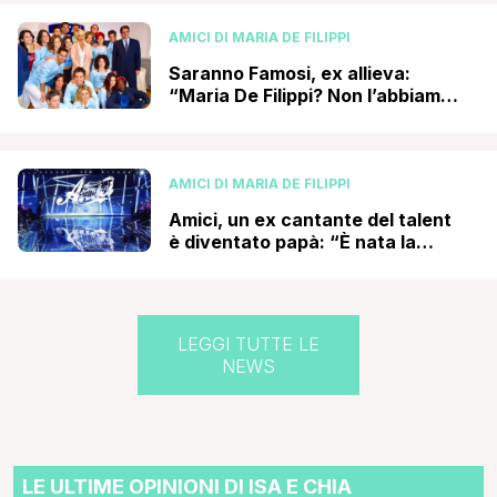
AMICI DI MARIA DE FILIPPI
Saranno Famosi, ex allieva:
“Maria De Filippi? Non l’abbiamo
quasi mai vista. Noi evaporati
come fantasmi, voglio credere
che…”
AMICI DI MARIA DE FILIPPI
Amici, un ex cantante del talent
è diventato papà: “È nata la
nostra piccola Ginevra!”
LEGGI TUTTE LE
NEWS
LE ULTIME OPINIONI DI ISA E CHIA