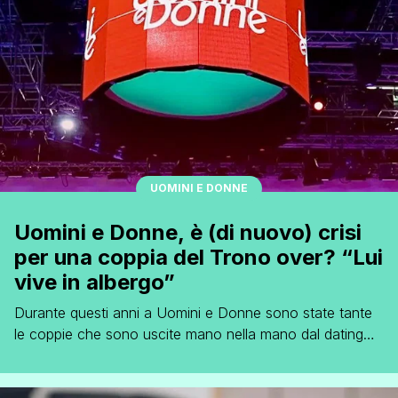
UOMINI E DONNE
Uomini e Donne, è (di nuovo) crisi
per una coppia del Trono over? “Lui
vive in albergo”
Durante questi anni a Uomini e Donne sono state tante
le coppie che sono uscite mano nella mano dal dating
show. Molte di queste hanno messo su famiglia e
altrettante hanno subito alti e bassi. Una delle coppie del
Trono Over che ha fatto entrambe le cose è quella