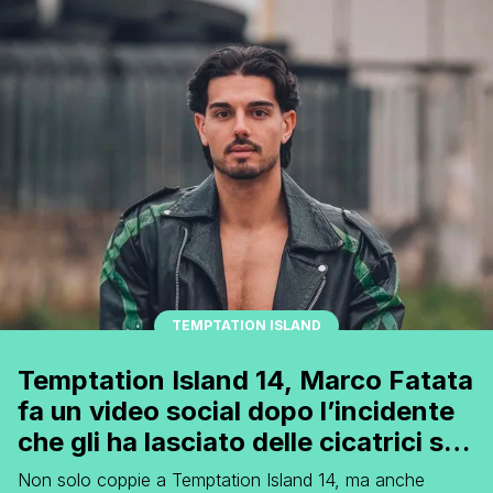
composta da Asmaa Fares e Cristiano [']
TEMPTATION ISLAND
Temptation Island 14, Marco Fatata
fa un video social dopo l’incidente
che gli ha lasciato delle cicatrici sul
viso: “Non riuscivo nemmeno a
Non solo coppie a Temptation Island 14, ma anche