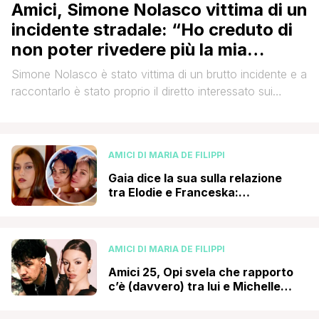
Amici, Simone Nolasco vittima di un
incidente stradale: “Ho creduto di
non poter rivedere più la mia
famiglia”
Simone Nolasco è stato vittima di un brutto incidente e a
raccontarlo è stato proprio il diretto interessato sui
social. Il ballerino professionista di Amici infatti ha
pubblicato una foto in cui si mostra felice. L'espressione
è ironica: linguaccia in una smorfia e un sorriso. Peccato
AMICI DI MARIA DE FILIPPI
però che la stessa foto è stata scattata da [']
Gaia dice la sua sulla relazione
tra Elodie e Franceska:
“Nessuno è etero al 100%, trovo
folle che…”
AMICI DI MARIA DE FILIPPI
Amici 25, Opi svela che rapporto
c’è (davvero) tra lui e Michelle
Cavallaro