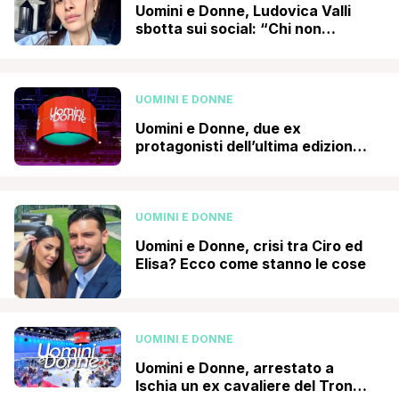
possano ferire al punto di poter causare danni [']
Uomini e Donne, Ludovica Valli
sbotta sui social: “Chi non
conosce il mio passato non deve
permettersi di parlare”
UOMINI E DONNE
Uomini e Donne, due ex
protagonisti dell’ultima edizione
del Trono over si stanno
frequentando fuori dal
programma: ecco chi sono
UOMINI E DONNE
Uomini e Donne, crisi tra Ciro ed
Elisa? Ecco come stanno le cose
UOMINI E DONNE
Uomini e Donne, arrestato a
Ischia un ex cavaliere del Trono