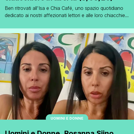
Ben ritrovati all'Isa e Chia Café, uno spazio quotidiano
dedicato ai nostri affezionati lettori e alle loro chiacchiere
in libertà. Nei commenti a questo post potrete parlare del
più e del meno, cazz*ggiare, conoscervi e scherzare tra
di voi, senza dover spettegolare necessariamente sui
gossip del momento. Buone chiacchiere!
UOMINI E DONNE
Uomini e Donne, Rosanna Siino