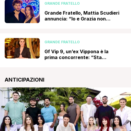
GRANDE FRATELLO
Grande Fratello, Mattia Scudieri
annuncia: “Io e Grazia non
stiamo più insieme, tante cose
non stavano funzionando e…”
GRANDE FRATELLO
Gf Vip 9, un’ex Vippona è la
prima concorrente: “Sta
preparando il ritorno”,
l’indiscrezione
ANTICIPAZIONI