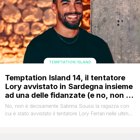
TEMPTATION ISLAND
Temptation Island 14, il tentatore
Lory avvistato in Sardegna insieme
ad una delle fidanzate (e no, non è
Sabrina)
No, non è decisamente Sabrina Soussi la ragazza con
cui è stato avvistato il tentatore Lory Ferrari nelle ultime
ore! Nonostante il percorso della ragazza durante
Temptation Island 14 sia stata segnata dalla vicinanza al
single, tanto da compromettere definitivamente la storia