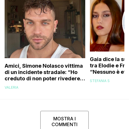
Gaia dice la su
tra Elodie e Fr
Amici, Simone Nolasco vittima
“Nessuno è ete
di un incidente stradale: “Ho
trovo folle che
creduto di non poter rivedere
STEFANIA S
più la mia famiglia”
VALERIA
MOSTRA I
COMMENTI