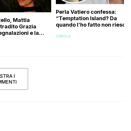
Perla Vatiero confessa:
“Temptation Island? Da
ello, Mattia
quando l’ho fatto non riesco 
 tradito Grazia
a guardarlo perché…”
egnalazioni e la
CAROLA
’ex gieffina
STRA I
MMENTI