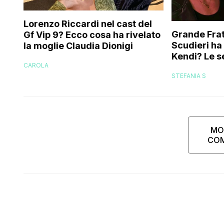
Lorenzo Riccardi nel cast del
Grande Frat
Gf Vip 9? Ecco cosa ha rivelato
Scudieri ha
la moglie Claudia Dionigi
Kendi? Le s
CAROLA
replica dell
STEFANIA S
MO
CO