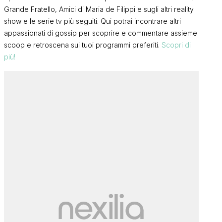
Grande Fratello, Amici di Maria de Filippi e sugli altri reality
Gf Vip 9, un’
show e le serie tv più seguiti. Qui potrai incontrare altri
prima concor
Grande Fratello, Mattia
appassionati di gossip per scoprire e commentare assieme
preparando il
Scudieri annuncia: “Io e Grazia
più
scoop e retroscena sui tuoi programmi preferiti.
Scopri di
l’indiscrezi
non stiamo più insieme, tante
FRANCI
più!
cose non stavano funzionando
FRANCI
e…”