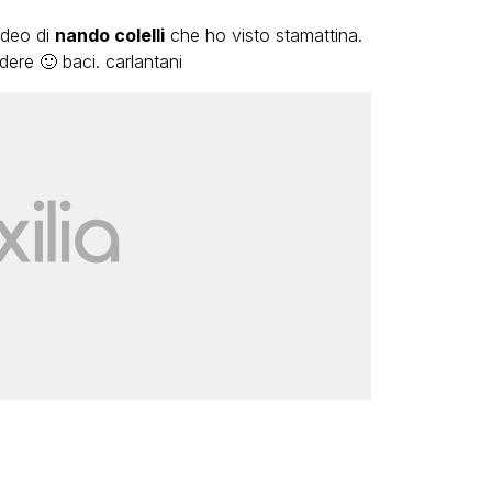
ideo di
nando colelli
che ho visto stamattina.
dere 🙂 baci. carlantani