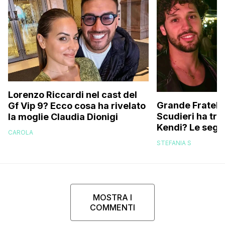
Lorenzo Riccardi nel cast del
Grande Fratello
Gf Vip 9? Ecco cosa ha rivelato
Scudieri ha tra
la moglie Claudia Dionigi
Kendi? Le segna
CAROLA
replica dell’ex 
STEFANIA S
MOSTRA I
COMMENTI