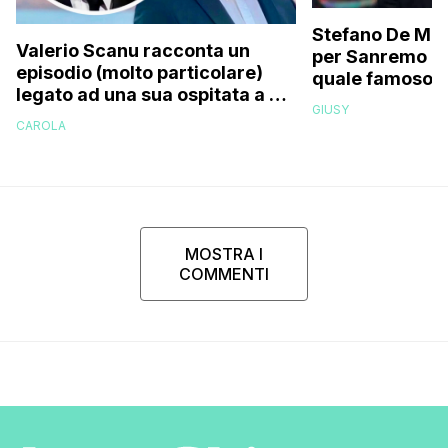
Stefano De Mart
Valerio Scanu racconta un
per Sanremo 2
episodio (molto particolare)
quale famoso c
legato ad una sua ospitata a Le
relativo entour
GIUSY
Iene mai andata in onda: “Belen
paparazzato
CAROLA
Rodriguez ha smesso di
rispondermi al telefono”
MOSTRA I
COMMENTI