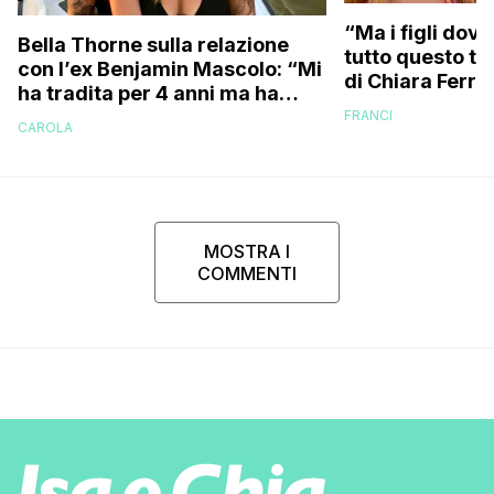
“Ma i figli dove
Bella Thorne sulla relazione
tutto questo te
con l’ex Benjamin Mascolo: “Mi
di Chiara Ferra
ha tradita per 4 anni ma ha
risponde anche 
sostenuto che non contava
FRANCI
essere ingrass
CAROLA
perché…”
MOSTRA I
COMMENTI