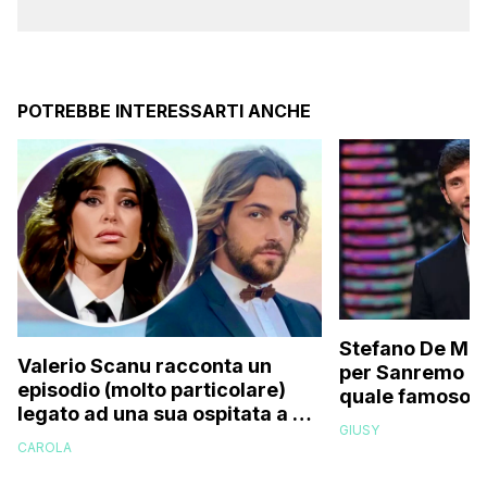
POTREBBE INTERESSARTI ANCHE
Stefano De Mart
Valerio Scanu racconta un
per Sanremo 2
episodio (molto particolare)
quale famoso c
legato ad una sua ospitata a Le
relativo entour
GIUSY
Iene mai andata in onda: “Belen
paparazzato
CAROLA
Rodriguez ha smesso di
rispondermi al telefono”