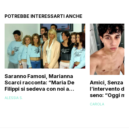
POTREBBE INTERESSARTI ANCHE
Saranno Famosi, Marianna
Scarci racconta: “Maria De
Amici, Senza C
Filippi si sedeva con noi a
l’intervento di
fumare una sigaretta, ma
seno: “Oggi mi
ALESSIA S.
noi…”
specchio e…”
CAROLA