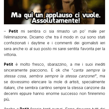
–
Petit
mi sembra ci sia rimasto un po’ male per
l’eliminazione. Diciamo che tra il modo in cui sono stati
confezionati i daytime e i commenti dei giornalisti ieri
sera anche io al suo posto mi sarei sentita favorita per la
vittoria.
Petit
è molto fresco, sbarazzino, a me i suoi inediti
sinceramente piacciono. E ok che “
canta sempre la
stessa cosa, sembra sempre la stessa canzone!
“, ma
se dovessimo elencare la mole di artisti, specialmente
italiani, che sembra cantino sempre la stessa canzone da
decenni eppure hanno enorme successo non finiremmo
più.
Anche a
Petit
faccio tanti auguri. Sono davvero tutti dei