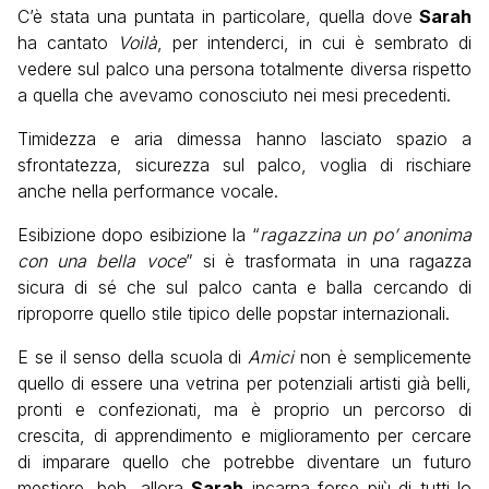
C’è stata una puntata in particolare, quella dove
Sarah
ha cantato
Voilà
, per intenderci, in cui è sembrato di
vedere sul palco una persona totalmente diversa rispetto
a quella che avevamo conosciuto nei mesi precedenti.
Timidezza e aria dimessa hanno lasciato spazio a
sfrontatezza, sicurezza sul palco, voglia di rischiare
anche nella performance vocale.
Esibizione dopo esibizione la “
ragazzina un po’ anonima
con una bella voce
” si è trasformata in una ragazza
sicura di sé che sul palco canta e balla cercando di
riproporre quello stile tipico delle popstar internazionali.
E se il senso della scuola di
Amici
non è semplicemente
quello di essere una vetrina per potenziali artisti già belli,
pronti e confezionati, ma è proprio un percorso di
crescita, di apprendimento e miglioramento per cercare
di imparare quello che potrebbe diventare un futuro
mestiere, beh, allora
Sarah
incarna forse più di tutti lo