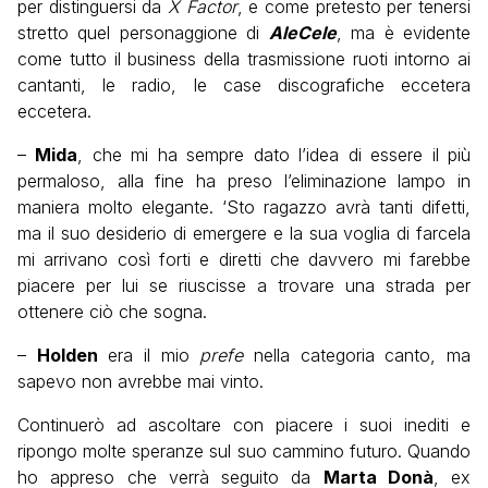
per distinguersi da
X Factor
, e come pretesto per tenersi
stretto quel personaggione di
AleCele
, ma è evidente
come tutto il business della trasmissione ruoti intorno ai
cantanti, le radio, le case discografiche eccetera
eccetera.
–
Mida
, che mi ha sempre dato l’idea di essere il più
permaloso, alla fine ha preso l’eliminazione lampo in
maniera molto elegante. ‘Sto ragazzo avrà tanti difetti,
ma il suo desiderio di emergere e la sua voglia di farcela
mi arrivano così forti e diretti che davvero mi farebbe
piacere per lui se riuscisse a trovare una strada per
ottenere ciò che sogna.
–
Holden
era il mio
prefe
nella categoria canto, ma
sapevo non avrebbe mai vinto.
Continuerò ad ascoltare con piacere i suoi inediti e
ripongo molte speranze sul suo cammino futuro. Quando
ho appreso che verrà seguito da
Marta Donà
, ex