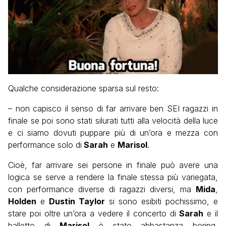
Qualche considerazione sparsa sul resto:
– non capisco il senso di far arrivare ben SEI ragazzi in
finale se poi sono stati silurati tutti alla velocità della luce
e ci siamo dovuti puppare più di un’ora e mezza con
performance solo di
Sarah
e
Marisol
.
Cioè, far arrivare sei persone in finale può avere una
logica se serve a rendere la finale stessa più variegata,
con performance diverse di ragazzi diversi, ma
Mida
,
Holden
e
Dustin Taylor
si sono esibiti pochissimo, e
stare poi oltre un’ora a vedere il concerto di
Sarah
e il
balletto di
Marisol
è stato abbastanza boring,