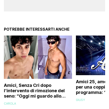
POTREBBE INTERESSARTI ANCHE
Amici 25, amor
Amici, Senza Cri dopo
per una coppia 
l’intervento di rimozione del
programma: “Fuo
seno: “Oggi mi guardo allo
siamo resi con
GIUSY
specchio e…”
CAROLA