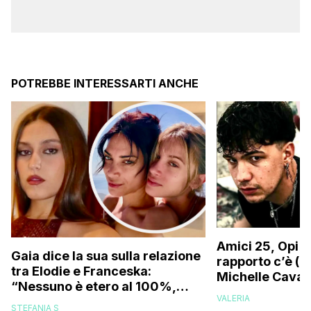
POTREBBE INTERESSARTI ANCHE
Amici 25, Opi s
Gaia dice la sua sulla relazione
rapporto c’è (da
tra Elodie e Franceska:
Michelle Caval
“Nessuno è etero al 100%,
VALERIA
trovo folle che…”
STEFANIA S