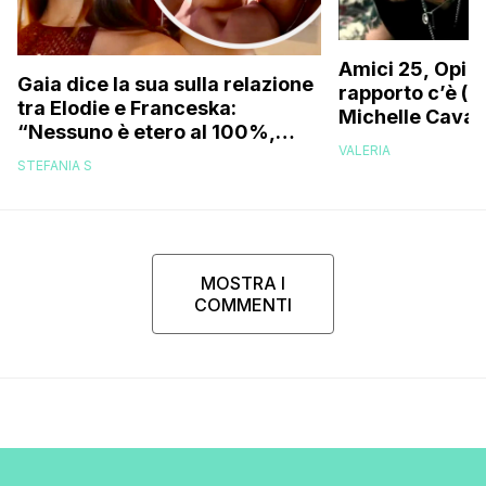
Amici 25, Opi s
Gaia dice la sua sulla relazione
rapporto c’è (da
tra Elodie e Franceska:
Michelle Caval
“Nessuno è etero al 100%,
VALERIA
trovo folle che…”
STEFANIA S
MOSTRA I
COMMENTI