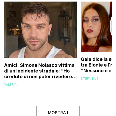
Gaia dice la su
tra Elodie e Fr
Amici, Simone Nolasco vittima
“Nessuno è ete
di un incidente stradale: “Ho
trovo folle che
creduto di non poter rivedere
STEFANIA S
più la mia famiglia”
VALERIA
MOSTRA I