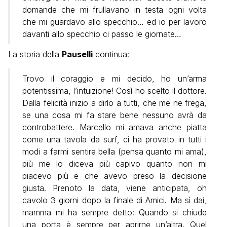
domande che mi frullavano in testa ogni volta
che mi guardavo allo specchio… ed io per lavoro
davanti allo specchio ci passo le giornate…
La storia della
Pauselli
continua:
Trovo il coraggio e mi decido, ho un’arma
potentissima, l’intuizione! Così ho scelto il dottore.
Dalla felicità inizio a dirlo a tutti, che me ne frega,
se una cosa mi fa stare bene nessuno avrà da
controbattere. Marcello mi amava anche piatta
come una tavola da surf, ci ha provato in tutti i
modi a farmi sentire bella (pensa quanto mi ama),
più me lo diceva più capivo quanto non mi
piacevo più e che avevo preso la decisione
giusta. Prenoto la data, viene anticipata, oh
cavolo 3 giorni dopo la finale di Amici. Ma sì dai,
mamma mi ha sempre detto: Quando si chiude
una porta è sempre per aprirne un’altra. Quel