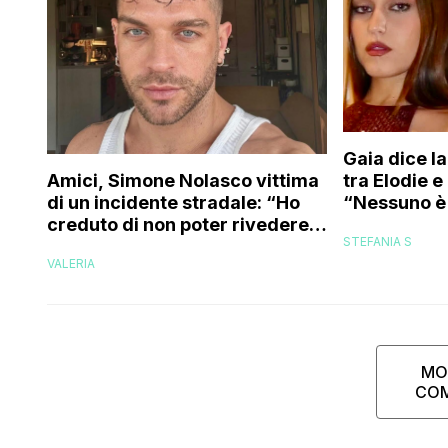
Gaia dice la
tra Elodie 
Amici, Simone Nolasco vittima
“Nessuno è 
di un incidente stradale: “Ho
trovo folle
creduto di non poter rivedere
STEFANIA S
più la mia famiglia”
VALERIA
MO
CO