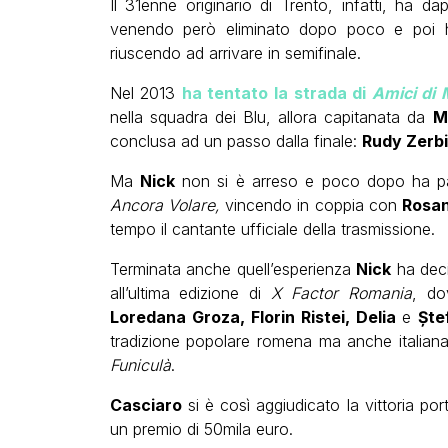
Il 31enne originario di Trento, infatti, ha d
venendo però eliminato dopo poco e poi h
riuscendo ad arrivare in semifinale.
Nel 2013
ha tentato la strada di
Amici di M
nella squadra dei Blu, allora capitanata da
M
conclusa ad un passo dalla finale:
Rudy Zerbi
Ma
Nick
non si è arreso e poco dopo ha pa
Ancora Volare,
vincendo in coppia con
Rosan
tempo il cantante ufficiale della trasmissione.
Terminata anche quell’esperienza
Nick
ha decis
all’ultima edizione di
X Factor Romania
, do
Loredana Groza, Florin Ristei, Delia
e
Ște
tradizione popolare romena ma anche italiana
Funiculà
.
Casciaro
si è così aggiudicato la vittoria po
un premio di 50mila euro.