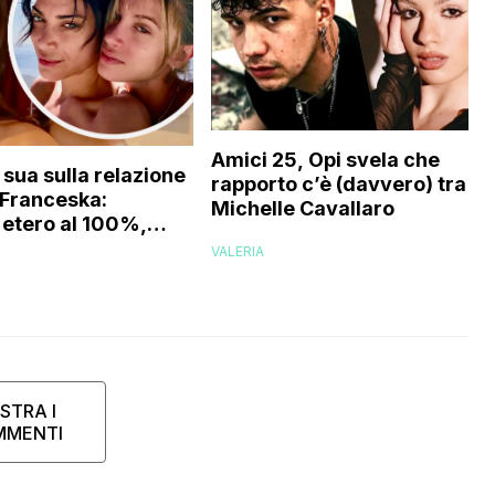
Amici 25, Opi svela che
 sua sulla relazione
rapporto c’è (davvero) tra lui
e Franceska:
Michelle Cavallaro
etero al 100%,
 che…”
VALERIA
STRA I
MMENTI