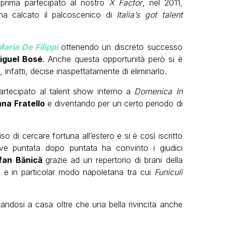
apprima partecipato al nostro
X Factor
, nel 2011,
a calcato il palcoscenico di
Italia’s got talent
aria De Filippi
ottenendo un discreto successo
iguel Bosé
. Anche questa opportunità però si è
, infatti, decise inaspettatamente di eliminarlo.
rtecipato al talent show interno a
Domenica In
na Fratello
e diventando per un certo periodo di
o di cercare fortuna all’estero e si è così iscritto
ve puntata dopo puntata ha convinto i giudici
fan Bănică
grazie ad un repertorio di brani della
 e in particolar modo napoletana tra cui
Funiculì
rtandosi a casa oltre che una bella rivincita anche