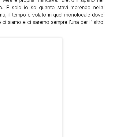
vera e propria mancava.. dietro il sipario nel
o. E solo io so quanto stavi morendo nella
ima, il tempo è volato in quel monolocale dove
i siamo e ci saremo sempre l’una per l’ altro