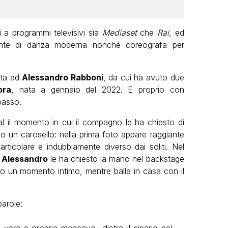
i a programmi televisivi sia
Mediaset
che
Rai
, ed
ente di danza moderna nonché coreografa per
ata ad
Alessandro Rabboni
, da cui ha avuto due
ora
, nata a gennaio del 2022. E proprio con
passo.
ial il momento in cui il compagno le ha chiesto di
o un carosello: nella prima foto appare raggiante
articolare e indubbiamente diverso dai soliti. Nel
i
Alessandro
le ha chiesto la mano nel backstage
ato un momento intimo, mentre balla in casa con il
arole: