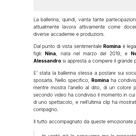
La ballerina, quindi, vanta tante partecipazion
attualmente lavora attivamente come doc
diverse accademie e produzioni.
Dal punto di vista sentimentale
Romina
è leg
figli:
Nina
, nata nel marzo del 2019, e
N
Alessandro
si appresta a compiere il grande 
E’ stata la ballerina stessa a postare sui soc
sposarla. Nello specifico,
Romina
ha condivis
mentre mostra l’anello al dito, di un colore p
secondo video ha condiviso il momento in cu
di uno spettacolo, e nell’ultima clip ha mostr
compagno.
Il tutto accompagnato da queste emozionate p