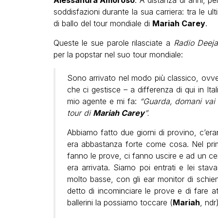
Alessandra Amoroso
. A distanza di anni, pe
soddisfazioni durante la sua carriera: tra le u
di ballo del tour mondiale di
Mariah Carey
.
Queste le sue parole rilasciate a
Radio Deej
per la popstar nel suo tour mondiale:
Sono arrivato nel modo più classico, ovv
che ci gestisce – a differenza di qui in Ital
mio agente e mi fa:
“Guarda, domani vai i
tour di
Mariah Carey
”.
Abbiamo fatto due giorni di provino, c’er
era abbastanza forte come cosa. Nel pri
fanno le prove, ci fanno uscire e ad un ce
era arrivata. Siamo poi entrati e lei stava
molto basse, con gli ear monitor di schie
detto di incominciare le prove e di fare a
ballerini la possiamo toccare (
Mariah
, ndr)