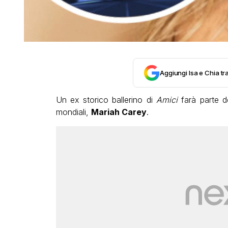
Aggiungi Isa e Chia tra
Un ex storico ballerino di
Amici
farà parte de
mondiali,
Mariah Carey
.