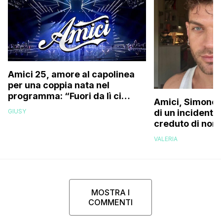
Amici 25, amore al capolinea
per una coppia nata nel
programma: “Fuori da lì ci
Amici, Simone 
siamo resi conto che…”
GIUSY
di un incidente
creduto di non 
più la mia fami
VALERIA
MOSTRA I
COMMENTI