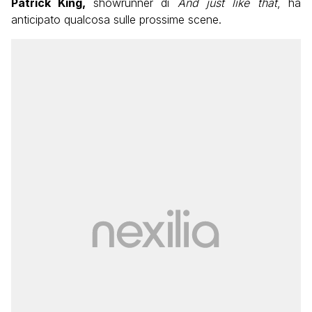
Patrick King,
showrunner di
And just like that
, ha
anticipato qualcosa sulle prossime scene.