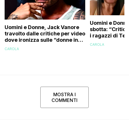
Uomini e Donne
Uomini e Donne, Jack Vanore
sbotta: “Critica
travolto dalle critiche per video
i ragazzi di Te
dove ironizza sulle “donne in
perché vi rode 
CAROLA
perizoma su internet”
CAROLA
MOSTRA I
COMMENTI