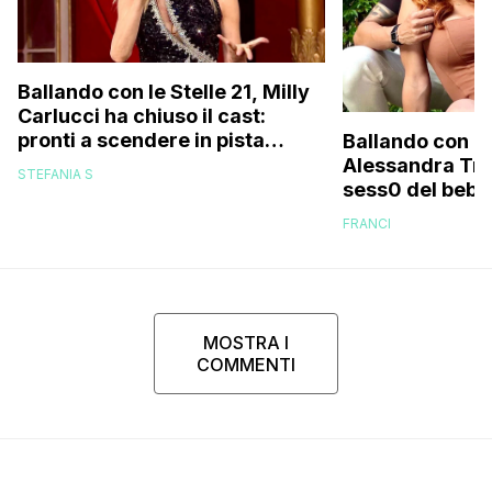
Ballando con le Stelle 21, Milly
Carlucci ha chiuso il cast:
pronti a scendere in pista
Ballando con le
anche un personaggio molto
Alessandra Tripo
STEFANIA S
discusso e un ex del Gf Vip
sess0 del bebè 
FRANCI
MOSTRA I
COMMENTI