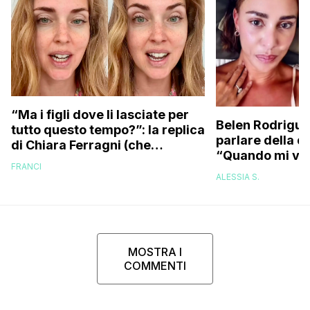
“Ma i figli dove li lasciate per
Belen Rodrigue
tutto questo tempo?”: la replica
parlare della d
di Chiara Ferragni (che
“Quando mi ven
risponde anche a chi le dice di
FRANCI
attacchi di pan
essere ingrassata)
ALESSIA S.
psicofarmaci, 
MOSTRA I
COMMENTI