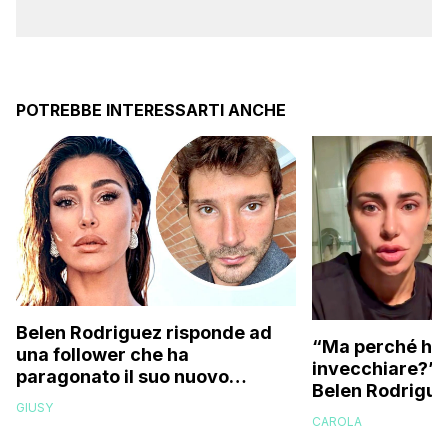
POTREBBE INTERESSARTI ANCHE
Belen Rodriguez risponde ad
“Ma perché hai
una follower che ha
invecchiare?”: l
paragonato il suo nuovo
Belen Rodriguez
compagno all’ex marito
GIUSY
Stefano De Martino
CAROLA