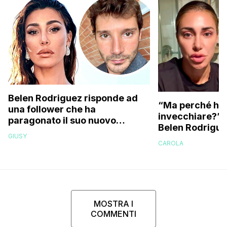
Belen Rodriguez risponde ad
“Ma perché hai
una follower che ha
invecchiare?”: l
paragonato il suo nuovo
Belen Rodriguez
compagno all’ex marito
GIUSY
Stefano De Martino
CAROLA
MOSTRA I
COMMENTI