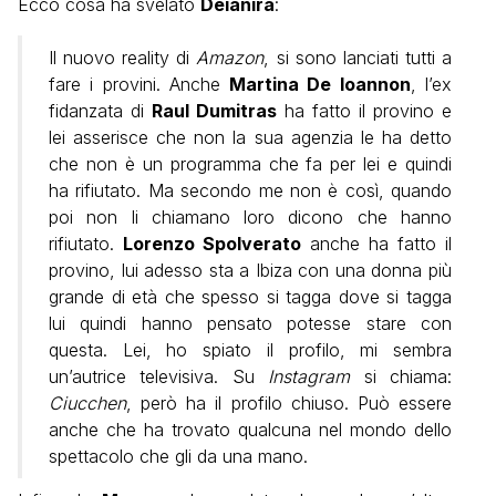
Ecco cosa ha svelato
Deianira
:
Il nuovo reality di
Amazon
, si sono lanciati tutti a
fare i provini. Anche
Martina De Ioannon
, l’ex
fidanzata di
Raul Dumitras
ha fatto il provino e
lei asserisce che non la sua agenzia le ha detto
che non è un programma che fa per lei e quindi
ha rifiutato. Ma secondo me non è così, quando
poi non li chiamano loro dicono che hanno
rifiutato.
Lorenzo Spolverato
anche ha fatto il
provino, lui adesso sta a Ibiza con una donna più
grande di età che spesso si tagga dove si tagga
lui quindi hanno pensato potesse stare con
questa. Lei, ho spiato il profilo, mi sembra
un’autrice televisiva. Su
Instagram
si chiama:
Ciucchen
, però ha il profilo chiuso. Può essere
anche che ha trovato qualcuna nel mondo dello
spettacolo che gli da una mano.