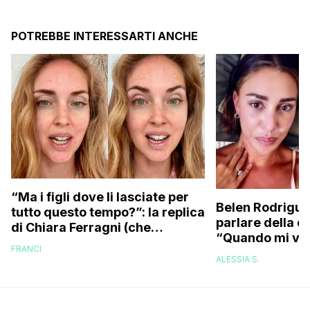
POTREBBE INTERESSARTI ANCHE
“Ma i figli dove li lasciate per
Belen Rodrigue
tutto questo tempo?”: la replica
parlare della d
di Chiara Ferragni (che
“Quando mi ven
risponde anche a chi le dice di
FRANCI
attacchi di pan
essere ingrassata)
ALESSIA S.
psicofarmaci, 