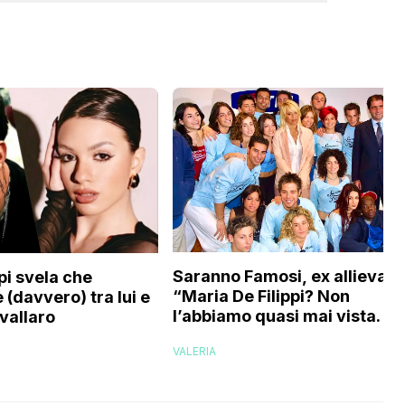
Saranno Famosi, ex allieva:
pi svela che
“Maria De Filippi? Non
 (davvero) tra lui e
l’abbiamo quasi mai vista. No
vallaro
evaporati come fantasmi,
VALERIA
voglio credere che…”