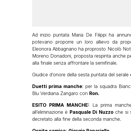
Ad inizio puntata Maria De Filippi ha annunci
potevano proporre un loro allievo da proporr
Eleonora Abbagnano ha proprosto Nicolò Not
Moreno Donadoni, proposta respinta anche pe
alla finale senza affrontare la semifinale.
Giudice d’onore della sesta puntata del serale è
Duetti prima manche
: per la squadra Bia
Blu Verdiana Zangaro con
Ron.
ESITO PRIMA MANCHE:
La prima manche è
all’eliminazione è
Pasquale Di Nuzzo
che si s
decretato alla fine della seconda manche.
Ospite comico
:
Giorgio Panariello.