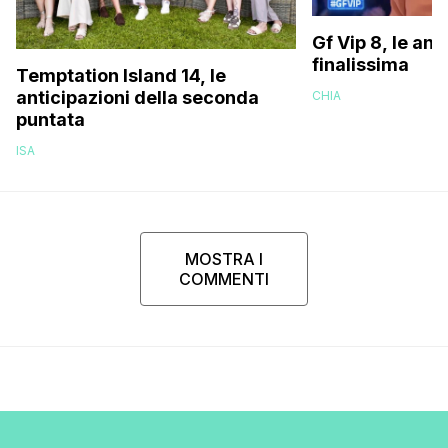
Gf Vip 8, le ant
finalissima
Temptation Island 14, le
anticipazioni della seconda
CHIA
puntata
ISA
MOSTRA I
COMMENTI