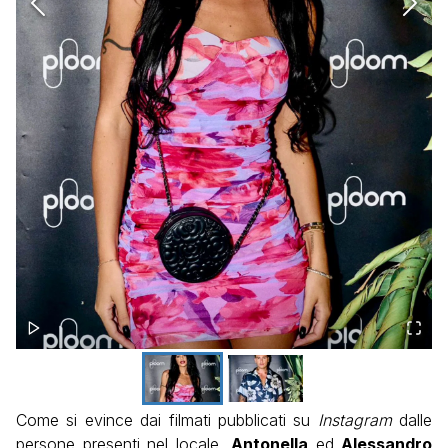
Come si evince dai filmati pubblicati su
Instagram
dalle
persone presenti nel locale,
Antonella
ed
Alessandro