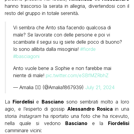
hanno trascorso la serata in allegria, divertendosi con il
resto del gruppo in totale serenità.
Vi sembra che Anto stia facendo qualcosa di
male? Se lavorate con delle persone e poi vi
scambiate il segui su ig siete delle poco di buono?
Io sono allibita dalla misoginia!
#fiorde
#basciagoni
Anto vuole bene a Sophie e non farebbe mai
niente di male!
pic.twitter.com/eSBfMZRbhZ
— Amalia ❤️‍🔥 (@Amalia1867939)
July 21, 2024
La
Fiordelisi
e
Basciano
sono sembrati molto a loro
agio, e l’esperto di gossip
Alessandro Rosica
in una
storia
Instagram
ha riportato una foto che ha ricevuto,
nella quale si vedono
Basciano
e la
Fiordelisi
camminare vicini: