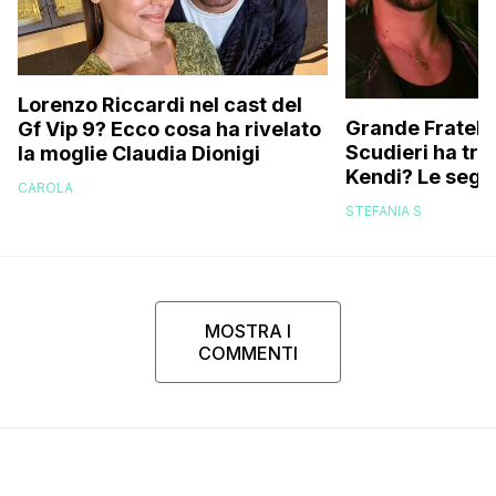
Lorenzo Riccardi nel cast del
Grande Fratello
Gf Vip 9? Ecco cosa ha rivelato
Scudieri ha tra
la moglie Claudia Dionigi
Kendi? Le segna
CAROLA
replica dell’ex 
STEFANIA S
MOSTRA I
COMMENTI