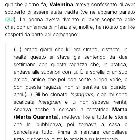
qualche giorno fa,
Valentina
aveva confessato di aver
scoperto di essere stata tradita (ve ne abbiamo parlato
QUI
). La donna aveva rivelato di aver scoperto delle
chat con un’amica di infanzia e, inoltre, ha notato dei like
sospetti da parte del compagno:
(…) erano giorni che lui era strano, distante. In
realtà questo si stava già sentendo da due
settimane con questa ragazza che, in pratica,
andava alle superiori con lui. È la sorella di un suo
amico, amico che poi non sente e non vede, e
con questa ragazza non si sentiva da quindici
anni.(…) Gli ho clonato
Instagram
, cioè mi sono
scaricata
Instagram
e lui non sapeva niente.
Andava anche a cercare la tentatrice
Marta
(
Marta Quaranta
), metteva like a tutte le storie
che lei pubblicava, poi tornava a casa e
cancellava tutto. Prima di rientrare cancellava
tutte le ricerche, tutte le amicizie su Instagram.