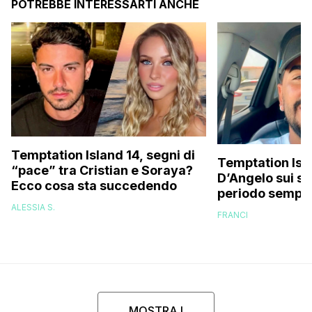
POTREBBE INTERESSARTI ANCHE
Temptation Island 14, segni di
Temptation Isla
“pace” tra Cristian e Soraya?
D’Angelo sui so
Ecco cosa sta succedendo
periodo sempli
fatica…”
ALESSIA S.
FRANCI
MOSTRA I