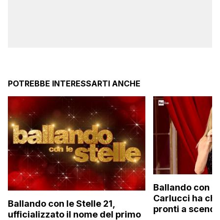
POTREBBE INTERESSARTI ANCHE
Ballando con le 
Carlucci ha chiu
Ballando con le Stelle 21,
pronti a scende
ufficializzato il nome del primo
anche un pers