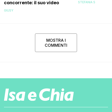
concorrente: il suo video
STEFANIA S
discusso e un e
GIUSY
MOSTRA I
COMMENTI