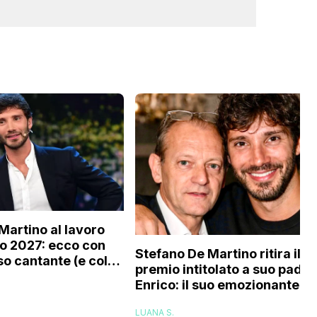
Martino al lavoro
o 2027: ecco con
Stefano De Martino ritira il
o cantante (e col
premio intitolato a suo padre
tourage) è stato
Enrico: il suo emozionante
o
discorso
LUANA S.