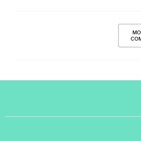
rispondermi al telefono”
MO
CO