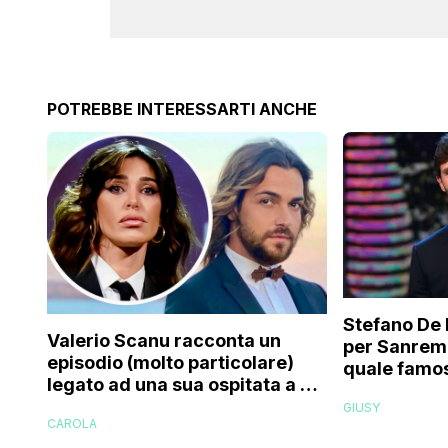
POTREBBE INTERESSARTI ANCHE
Stefano De 
Valerio Scanu racconta un
per Sanrem
episodio (molto particolare)
quale famos
legato ad una sua ospitata a Le
relativo en
Iene mai andata in onda: “Belen
GIUSY
paparazzat
CAROLA
Rodriguez ha smesso di