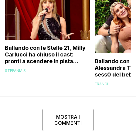
Ballando con le Stelle 21, Milly
Carlucci ha chiuso il cast:
pronti a scendere in pista
Ballando con le
anche un personaggio molto
Alessandra Tripo
STEFANIA S
discusso e un ex del Gf Vip
sess0 del bebè 
FRANCI
MOSTRA I
COMMENTI