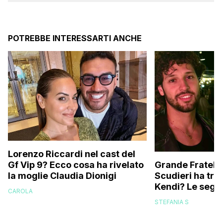
POTREBBE INTERESSARTI ANCHE
Lorenzo Riccardi nel cast del
Grande Fratello
Gf Vip 9? Ecco cosa ha rivelato
Scudieri ha tra
la moglie Claudia Dionigi
Kendi? Le segna
CAROLA
replica dell’ex 
STEFANIA S