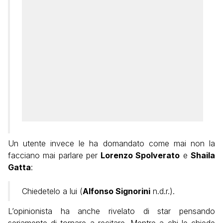
Un utente invece le ha domandato come mai non la
facciano mai parlare per
Lorenzo Spolverato
e
Shaila
Gatta
:
Chiedetelo a lui (
Alfonso Signorini
n.d.r.).
L’opinionista ha anche rivelato di star pensando
seriamente di tornare a recitare. Mentre a chi le chiede