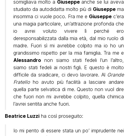
somigliava molto a
Giuseppe
anche se lui aveva
studiato da autodidatta molto più di
Giuseppe
ma
insomma ci vuole poco. Fra me e
Giuseppe
c’era
una magia particolare, un’attrazione profonda che
io avrei voluto vivere lì perché ero
deresponsabilizzata dalla mia età, dal mio ruolo di
madre. Fuori sì mi avrebbe colpito ma io ho un
grandissimo rispetto per la mia famiglia. Tra me e
Alessandro
non siamo stati fedeli l’un l’altro,
siamo stati fedeli ai nostri figli. E questo è molto
difficile da sradicare, ci devo lavorare. Al
Grande
Fratello
ho avuto più facilità a lasciare andare
quella parte selvatica di me. Questo non vuol dire
che fuori non mi avrebbe colpito, quella chimica
l’avrei sentita anche fuori.
Beatrice Luzzi
ha così proseguito:
Io mi pento di essere stata un po’ imprudente nei