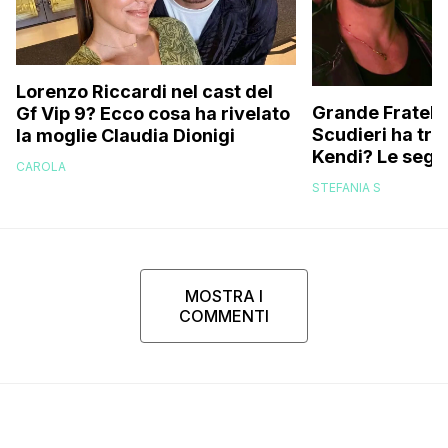
Lorenzo Riccardi nel cast del
Grande Fratello
Gf Vip 9? Ecco cosa ha rivelato
Scudieri ha tra
la moglie Claudia Dionigi
Kendi? Le segna
CAROLA
replica dell’ex 
STEFANIA S
MOSTRA I
COMMENTI