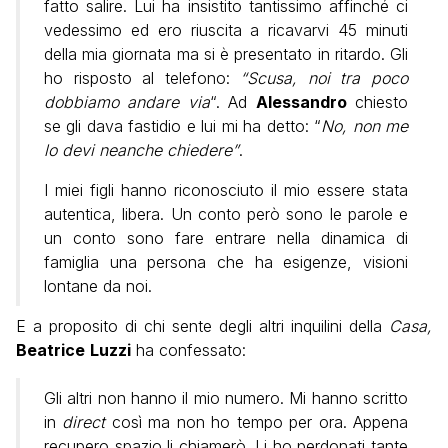
fatto salire. Lui ha insistito tantissimo affinché ci
vedessimo ed ero riuscita a ricavarvi 45 minuti
della mia giornata ma si è presentato in ritardo. Gli
ho risposto al telefono:
“Scusa, noi tra poco
dobbiamo andare via
“. Ad
Alessandro
chiesto
se gli dava fastidio e lui mi ha detto: “
No, non me
lo devi neanche chiedere”
.
I miei figli hanno riconosciuto il mio essere stata
autentica, libera. Un conto però sono le parole e
un conto sono fare entrare nella dinamica di
famiglia una persona che ha esigenze, visioni
lontane da noi.
E a proposito di chi sente degli altri inquilini della
Casa,
Beatrice
Luzzi
ha confessato:
Gli altri non hanno il mio numero. Mi hanno scritto
in
direct
così ma non ho tempo per ora. Appena
recupero spazio li chiamerò. Li ho perdonati tante