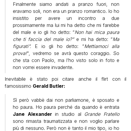
Finalmente siamo andati a pranzo fuori, non
eravamo soli, non era un pranzo romantico. Io ho
insistito per avere un incontro a due
prossimamente ma lui mi ha detto che mi farebbe
del male e io gli ho detto: “
Non hai mica paura
che ti faccia del male io?”
e mi ha detto: “
Ma
figurati”.
E io gli ho detto: “
Mettiamoci alla
prova!
“, vedremo se avrà questo coraggio. So
che sta con Paolo, ma l’ho visto solo in foto e
non vorrei essere invadente.
Inevitabile è stato poi citare anche il flirt con il
famosissimo
Gerald Butler:
Sì però vabbè dai non parliamone, è sposato e
ho paura. Ho paura perché da quando è entrata
Jane
Alexander
in studio al
Grande Fratello
sono rimasta traumatizzata e non voglio parlare
più di nessuno. Però non è tanto il mio tipo, io ho