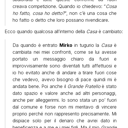
creava competizione. Quando io chiedevo: “
Cosa
ho fatto, cosa ho detto?
“, non c’è una cosa che
ho fatto o detto che loro possano rivendicare.
Ecco quando qualcosa all’interno della
Casa
è cambiato:
Da quando è entrato
Mirko
in tugurio la
Casa
è
cambiata nei miei confronti, come se lui avesse
portato un messaggio chiaro da fuori e
improvvisamente sono diventati tutti affettuosi e
io ho evitato anche di andare a tirare fuori cose
che vedevo, avevo bisogno di pace quindi mi è
andata bene. Poi anche il
Grande Fratello
è stato
dato spazio e valore anche ad altri personaggi,
anche per alleggerirmi. Io sono stata un po’ fuori
dal comune e forse non mi meritavo di vincere
proprio perché non rappresento precisamente. Mi
dispiace solo per il denaro che avrei dato in
beneficenza e a me e i miei figli. Ma il mio
Grande