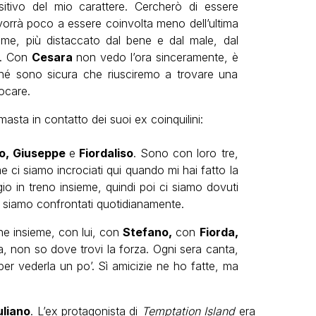
sitivo del mio carattere. Cercherò di essere
orrà poco a essere coinvolta meno dell’ultima
ime, più distaccato dal bene e dal male, dal
o. Con
Cesara
non vedo l’ora sinceramente, è
hé sono sicura che riusciremo a trovare una
iocare.
asta in contatto dei suoi ex coinquilini:
o, Giuseppe
e
Fiordaliso
. Sono con loro tre,
 ci siamo incrociati qui quando mi hai fatto la
io in treno insieme, quindi poi ci siamo dovuti
i siamo confrontati quotidianamente.
he insieme, con lui, con
Stefano,
con
Fiorda,
tta, non so dove trovi la forza. Ogni sera canta,
per vederla un po’. Sì amicizie ne ho fatte, ma
uliano
. L’ex protagonista di
Temptation Island
era