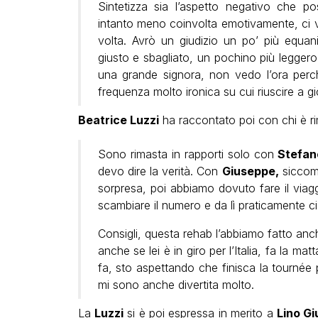
Sintetizza sia l’aspetto negativo che po
intanto meno coinvolta emotivamente, ci v
volta. Avrò un giudizio un po’ più equan
giusto e sbagliato, un pochino più legger
una grande signora, non vedo l’ora perc
frequenza molto ironica su cui riuscire a g
Beatrice Luzzi
ha raccontato poi con chi è rim
Sono rimasta in rapporti solo con
Stefan
devo dire la verità. Con
Giuseppe,
siccome
sorpresa, poi abbiamo dovuto fare il viagg
scambiare il numero e da lì praticamente c
Consigli, questa rehab l’abbiamo fatto anc
anche se lei è in giro per l’Italia, fa la ma
fa, sto aspettando che finisca la tournée 
mi sono anche divertita molto.
La
Luzzi
si è poi espressa in merito a
Lino Gi