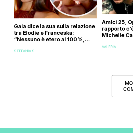
Amici 25, O
Gaia dice la sua sulla relazione
rapporto c’è
tra Elodie e Franceska:
Michelle Ca
“Nessuno è etero al 100%,
trovo folle che…”
VALERIA
STEFANIA S
MO
CO