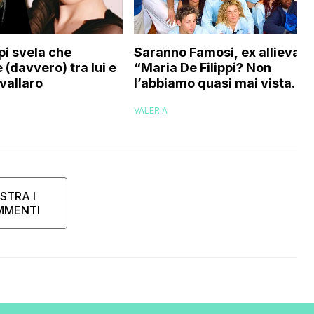
Saranno Famosi, ex allieva:
pi svela che
“Maria De Filippi? Non
 (davvero) tra lui e
l’abbiamo quasi mai vista. No
vallaro
evaporati come fantasmi,
VALERIA
voglio credere che…”
STRA I
MMENTI