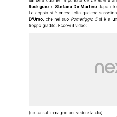
Ieri sera durante la puntata de
Le Iene
è and
Rodriguez
e
Stefano De Martino
dopo il lo
La coppia si è anche tolta qualche sassolino 
D’Urso
, che nel suo
Pomeriggio 5
si è a lu
troppo gradito. Eccovi il video:
(clicca sull’immagine per vedere la clip)