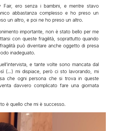
nity Fair, ero senza i bambini, e mentre stavo
panico abbastanza complesso e ho preso un
so un altro, e poi ne ho preso un altro.
*onimento importante, non è stato bello per me
ettarsi con queste fragilità, soprattutto quando
 fragilità può diventare anche oggetto di presa
 modo inadeguato.
ell’intervista, e tante volte sono mancata dal
ì (…) mi dispiace, però ci sto lavorando, mi
osa che ogni persona che si trova in queste
diventa davvero complicato fare una giornata
sto è quello che mi è successo.