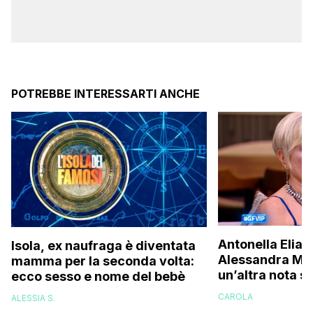
POTREBBE INTERESSARTI ANCHE
Antonella Elia 
Isola, ex naufraga è diventata
Alessandra Mus
mamma per la seconda volta:
un’altra nota s
ecco sesso e nome del bebè
una bella don
CAROLA
ALESSIA S.
brava!”