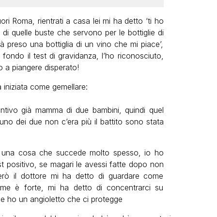
i Roma, rientrati a casa lei mi ha detto ‘ti ho
 di quelle buste che servono per le bottiglie di
rà preso una bottiglia di un vino che mi piace’,
ondo il test di gravidanza, l’ho riconosciuto,
lo a piangere disperato!
 iniziata come gemellare:
entivo già mamma di due bambini, quindi quel
no dei due non c’era più il battito sono stata
 è una cosa che succede molto spesso, io ho
test positivo, se magari le avessi fatte dopo non
ò il dottore mi ha detto di guardare come
 come è forte, mi ha detto di concentrarci su
e ho un angioletto che ci protegge