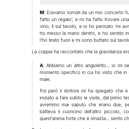
M
: Eravamo tornati da un mio concerto fuor
fatto un regalo’, e mi ha fatto trovare una
vino, lì sul tavolo, e io ho pensato ‘mi av
ho messo la mano dentro, e ho sentito in f
l’ho tirato fuori e mi sono buttato sul tavo
La coppia ha raccontato che la gravidanza era
A
: Abbiamo un altro angioletto… io mi s
momento specifico in cui ho visto che in u
male.
Poi però il dottore mi ha spiegato che
iniziato a fare subito le visite, dal primo 
avremmo mai saputo che erano due, per
batteva il cuoricino dell’altro piccolo,
quest’anima forte che è rimasta… sento ch