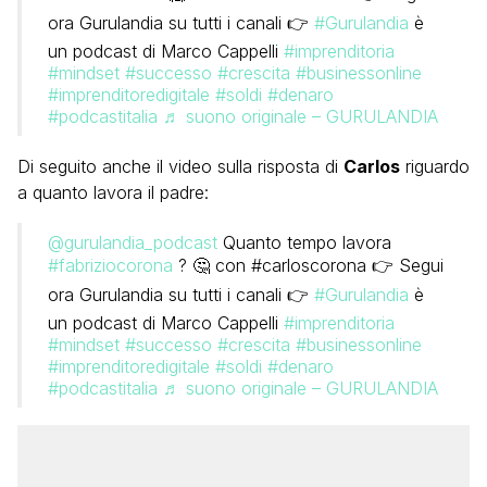
ora Gurulandia su tutti i canali 👉
#Gurulandia
è
un podcast di Marco Cappelli
#imprenditoria
#mindset
#successo
#crescita
#businessonline
#imprenditoredigitale
#soldi
#denaro
#podcastitalia
♬ suono originale – GURULANDIA
Di seguito anche il video sulla risposta di
Carlos
riguardo
a quanto lavora il padre:
@gurulandia_podcast
Quanto tempo lavora
#fabriziocorona
? 🤔 con #carloscorona 👉 Segui
ora Gurulandia su tutti i canali 👉
#Gurulandia
è
un podcast di Marco Cappelli
#imprenditoria
#mindset
#successo
#crescita
#businessonline
#imprenditoredigitale
#soldi
#denaro
#podcastitalia
♬ suono originale – GURULANDIA