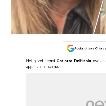
Aggiungi Isa e Chia tra
Nei giorni scorsi
Carlotta Dell’Isola
aveva
a
appariva in lacrime.