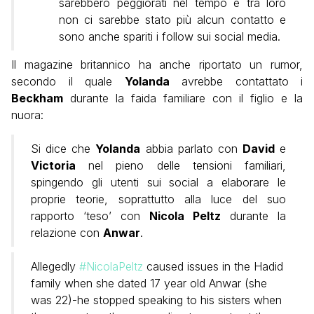
sarebbero peggiorati nel tempo e tra loro
non ci sarebbe stato più alcun contatto e
sono anche spariti i follow sui social media.
Il magazine britannico ha anche riportato un rumor,
secondo il quale
Yolanda
avrebbe contattato i
Beckham
durante la faida familiare con il figlio e la
nuora:
Si dice che
Yolanda
abbia parlato con
David
e
Victoria
nel pieno delle tensioni familiari,
spingendo gli utenti sui social a elaborare le
proprie teorie, soprattutto alla luce del suo
rapporto ‘teso’ con
Nicola Peltz
durante la
relazione con
Anwar
.
Allegedly
#NicolaPeltz
caused issues in the Hadid
family when she dated 17 year old Anwar (she
was 22)-he stopped speaking to his sisters when