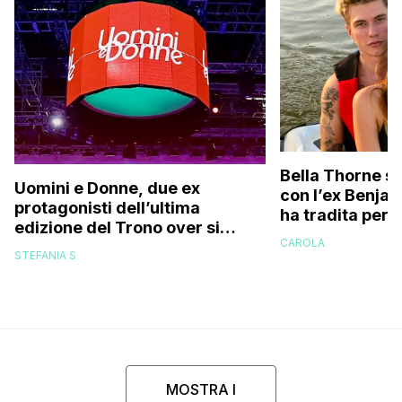
Bella Thorne su
Uomini e Donne, due ex
con l’ex Benja
protagonisti dell’ultima
ha tradita per 
edizione del Trono over si
sostenuto che 
CAROLA
stanno frequentando fuori dal
perché…”
STEFANIA S
programma: ecco chi sono
MOSTRA I