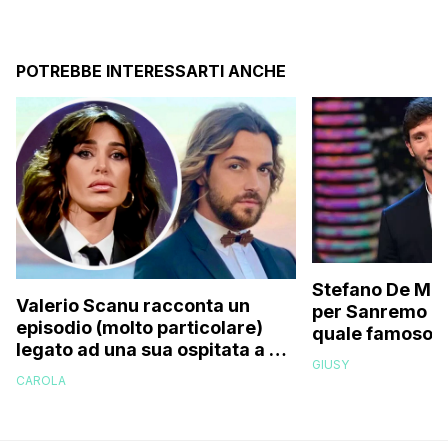
POTREBBE INTERESSARTI ANCHE
Stefano De Mart
Valerio Scanu racconta un
per Sanremo 2
episodio (molto particolare)
quale famoso c
legato ad una sua ospitata a Le
relativo entour
GIUSY
Iene mai andata in onda: “Belen
paparazzato
CAROLA
Rodriguez ha smesso di
rispondermi al telefono”