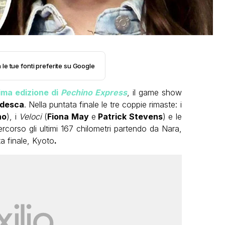
 le tue fonti preferite su Google
sima edizione di
Pechino Express
, il game show
rdesca
. Nella puntata finale le tre coppie rimaste: i
no
), i
Veloci
(
Fiona May
e
Patrick Stevens
) e le
rcorso gli ultimi 167 chilometri partendo da Nara,
a finale, Kyoto
.