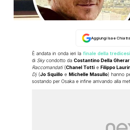
Aggiungi Isa e Chia tra
È andata in onda ieri la
finale della tredice
di
Sky
condotto da
Costantino Della Ghera
Raccomandati
(
Chanel Totti
e
Filippo Lauri
Dj
(
Jo Squillo
e
Michelle Masullo
) hanno pe
sostando per Osaka e infine arrivando alla met