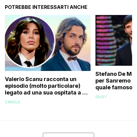
POTREBBE INTERESSARTI ANCHE
Stefano De Mart
Valerio Scanu racconta un
per Sanremo 2
episodio (molto particolare)
quale famoso c
legato ad una sua ospitata a Le
relativo entour
GIUSY
Iene mai andata in onda: “Belen
paparazzato
CAROLA
Rodriguez ha smesso di
rispondermi al telefono”