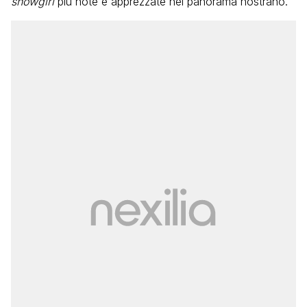
showgirl
più note e apprezzate nel panorama nostrano.