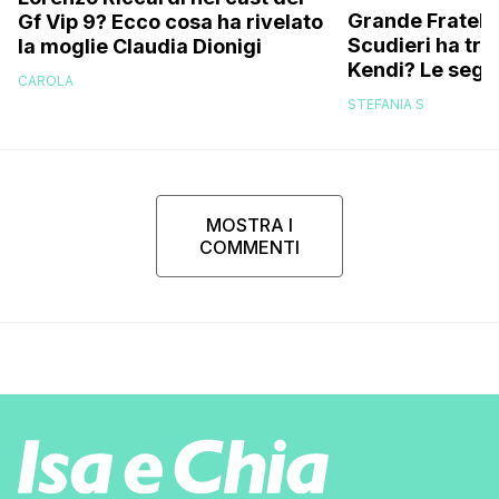
Grande Fratello
Gf Vip 9? Ecco cosa ha rivelato
Scudieri ha tra
la moglie Claudia Dionigi
Kendi? Le segna
CAROLA
replica dell’ex 
STEFANIA S
MOSTRA I
COMMENTI