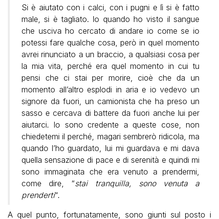
Si è aiutato con i calci, con i pugni e lì si è fatto
male, si è tagliato. Io quando ho visto il sangue
che usciva ho cercato di andare io come se io
potessi fare qualche cosa, però in quel momento
avrei rinunciato a un braccio, a qualsiasi cosa per
la mia vita, perché era quel momento in cui tu
pensi che ci stai per morire, cioè che da un
momento all’altro esplodi in aria e io vedevo un
signore da fuori, un camionista che ha preso un
sasso e cercava di battere da fuori anche lui per
aiutarci. Io sono credente a queste cose, non
chiedetemi il perché, magari sembrerò ridicola, ma
quando l’ho guardato, lui mi guardava e mi dava
quella sensazione di pace e di serenità e quindi mi
sono immaginata che era venuto a prendermi,
come dire, “
stai tranquilla, sono venuta a
prenderti
“.
A quel punto, fortunatamente, sono giunti sul posto i