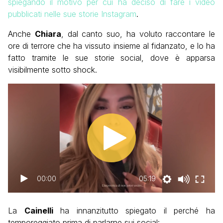
spiegando il motivo per cui ha deciso di fare i video
pubblicati nelle sue storie Instagram
.
Anche
Chiara
, dal canto suo, ha voluto raccontare le
ore di terrore che ha vissuto insieme al fidanzato, e lo ha
fatto tramite le sue storie social, dove è apparsa
visibilmente sotto shock.
00:00
05:19
La
Cainelli
ha innanzitutto spiegato il perché ha
temporeggiato prima di parlarne sui social: