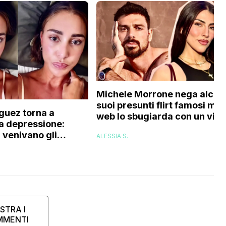
Michele Morrone nega alcun
suoi presunti flirt famosi ma i
guez torna a
web lo sbugiarda con un vid
la depressione:
in particolare (c’entra Giulia
venivano gli
ALESSIA S.
Salemi!)
 panico prendevo gli
i, non riuscivo a…”
STRA I
MMENTI