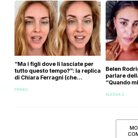
“Ma i figli dove li lasciate per
Belen Rodri
tutto questo tempo?”: la replica
parlare del
di Chiara Ferragni (che
“Quando mi 
risponde anche a chi le dice di
attacchi di
FRANCI
essere ingrassata)
ALESSIA S.
psicofarmac
MO
CO