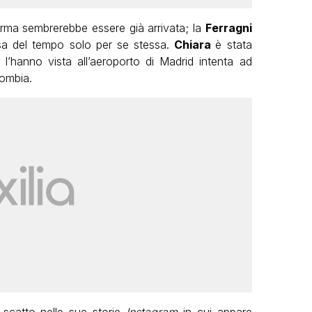
erma sembrerebbe essere già arrivata; la
Ferragni
sa del tempo solo per se stessa.
Chiara
è stata
 l’hanno vista all’aeroporto di Madrid intenta ad
lombia.
 scatto nelle sue storie
Instagram
in cui appare