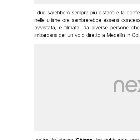
I due sarebbero sempre più distanti e la conf
nelle ultime ore sembrerebbe essersi conces
avvistata, e filmata, da diverse persone che
imbarcarsi per un volo diretto a Medellìn in Co
Inoltre, la stessa
Chiara
, ha pubblicato uno