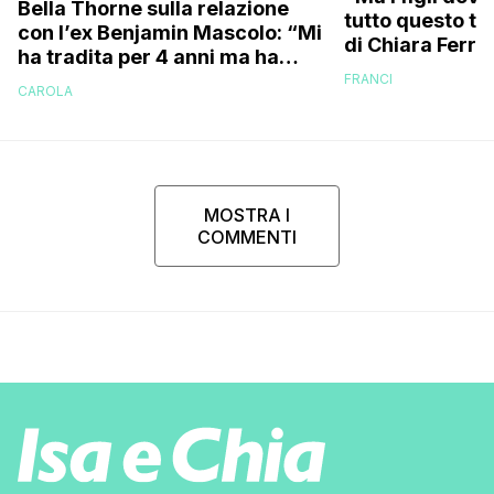
Bella Thorne sulla relazione
tutto questo te
con l’ex Benjamin Mascolo: “Mi
di Chiara Ferra
ha tradita per 4 anni ma ha
risponde anche 
sostenuto che non contava
FRANCI
essere ingrass
CAROLA
perché…”
MOSTRA I
COMMENTI