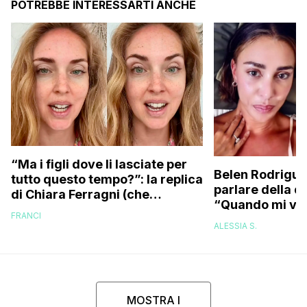
POTREBBE INTERESSARTI ANCHE
“Ma i figli dove li lasciate per
Belen Rodrigue
tutto questo tempo?”: la replica
parlare della d
di Chiara Ferragni (che
“Quando mi ven
risponde anche a chi le dice di
FRANCI
attacchi di pan
essere ingrassata)
ALESSIA S.
psicofarmaci, 
MOSTRA I