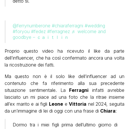
detto sì.
@ferrynumberone
#chiaraferragni
#wedding
#foryou
#fedez
#ferragnez
♬ welcome and
goodbye – ｃａｉｔｌｉｎ
Proprio questo video ha ricevuto il like da parte
dell’influencer, che ha così confermato ancora una volta
la ricostruzione dei fatti.
Ma questo non è il solo like dell’influencer ad un
contenuto che fa riferimento alla sua precedente
situazione sentimentale. La
Ferragni
infatti avrebbe
lasciato un mi piace ad una foto che la ritrae insieme
all’ex marito e ai figli
Leone
e
Vittoria
nel 2024, seguita
da un’immagine di lei di oggi con una frase di
Chiara
:
Dormo tra i miei figli prima dell’ultimo giorno di