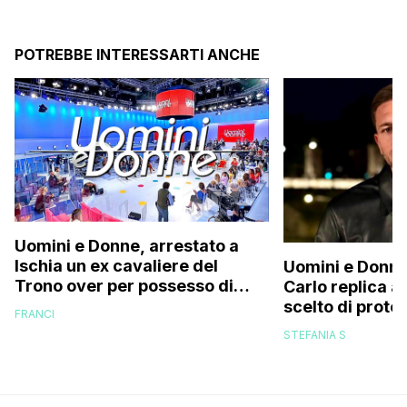
POTREBBE INTERESSARTI ANCHE
Uomini e Donne, arrestato a
Ischia un ex cavaliere del
Uomini e Donne
Trono over per possesso di
Carlo replica al
documenti falsi e truffa
scelto di prot
FRANCI
di mio figlio p
STEFANIA S