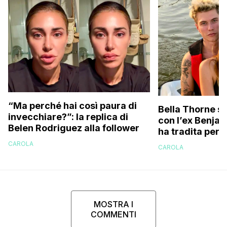
“Ma perché hai così paura di
Bella Thorne su
invecchiare?”: la replica di
con l’ex Benja
Belen Rodriguez alla follower
ha tradita per 
sostenuto che 
CAROLA
CAROLA
perché…”
MOSTRA I
COMMENTI